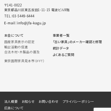
〒141-0022
東京都品川区東五反田1-11-15 電波ビル9階
TEL：03-5449-6444
本会について
事業者一覧
国産家具表示の認定
「古い家具」のメーカー確認と修理
輸出活動の促進
統計データ
合法木材・木製品の普及
よくあるご質問
東京国際家具見本市（IFFT）
法人概要
お知らせ
お問い合わせ
プライバシーポリシー
広告について