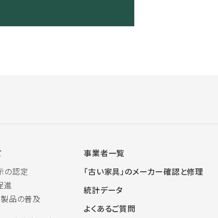
て
事業者一覧
示の認定
「古い家具」のメーカー確認と修理
促進
統計データ
木製品の普及
よくあるご質問