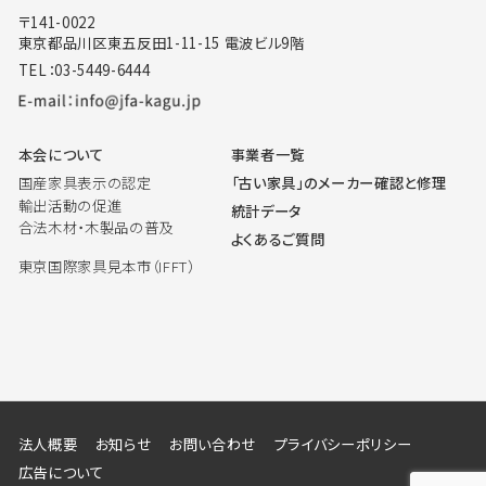
〒141-0022
東京都品川区東五反田1-11-15 電波ビル9階
TEL：03-5449-6444
本会について
事業者一覧
国産家具表示の認定
「古い家具」のメーカー確認と修理
輸出活動の促進
統計データ
合法木材・木製品の普及
よくあるご質問
東京国際家具見本市（IFFT）
法人概要
お知らせ
お問い合わせ
プライバシーポリシー
広告について