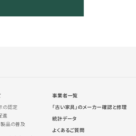
て
事業者一覧
示の認定
「古い家具」のメーカー確認と修理
促進
統計データ
木製品の普及
よくあるご質問