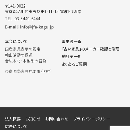
〒141-0022
東京都品川区東五反田1-11-15 電波ビル9階
TEL：03-5449-6444
本会について
事業者一覧
国産家具表示の認定
「古い家具」のメーカー確認と修理
輸出活動の促進
統計データ
合法木材・木製品の普及
よくあるご質問
東京国際家具見本市（IFFT）
法人概要
お知らせ
お問い合わせ
プライバシーポリシー
広告について