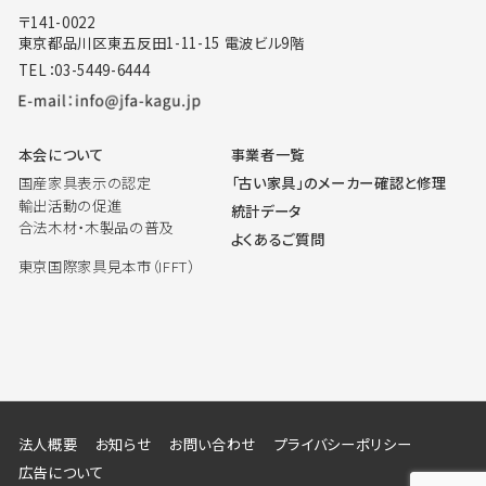
〒141-0022
東京都品川区東五反田1-11-15 電波ビル9階
TEL：03-5449-6444
本会について
事業者一覧
国産家具表示の認定
「古い家具」のメーカー確認と修理
輸出活動の促進
統計データ
合法木材・木製品の普及
よくあるご質問
東京国際家具見本市（IFFT）
法人概要
お知らせ
お問い合わせ
プライバシーポリシー
広告について