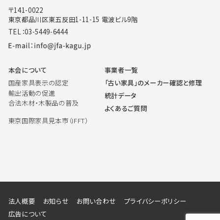
〒141-0022
東京都品川区東五反田1-11-15 電波ビル9階
TEL：03-5449-6444
本会について
事業者一覧
国産家具表示の認定
「古い家具」のメーカー確認と修理
輸出活動の促進
統計データ
合法木材・木製品の普及
よくあるご質問
東京国際家具見本市（IFFT）
法人概要
お知らせ
お問い合わせ
プライバシーポリシー
広告について