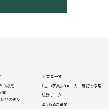
て
事業者一覧
示の認定
「古い家具」のメーカー確認と修理
促進
統計データ
木製品の普及
よくあるご質問