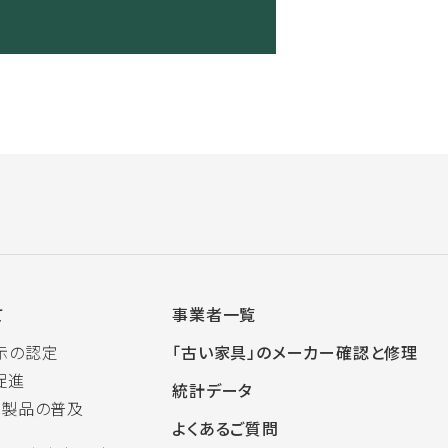
て
事業者一覧
示の認定
「古い家具」のメーカー確認と修理
促進
統計データ
木製品の普及
よくあるご質問