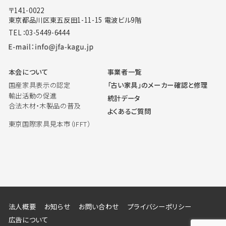
〒141-0022
東京都品川区東五反田1-11-15 電波ビル9階
TEL：03-5449-6444
本会について
事業者一覧
国産家具表示の認定
「古い家具」のメーカー確認と修理
輸出活動の促進
統計データ
合法木材・木製品の普及
よくあるご質問
東京国際家具見本市（IFFT）
法人概要
お知らせ
お問い合わせ
プライバシーポリシー
広告について