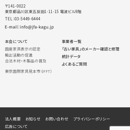
〒141-0022
東京都品川区東五反田1-11-15 電波ビル9階
TEL：03-5449-6444
本会について
事業者一覧
国産家具表示の認定
「古い家具」のメーカー確認と修理
輸出活動の促進
統計データ
合法木材・木製品の普及
よくあるご質問
東京国際家具見本市（IFFT）
法人概要
お知らせ
お問い合わせ
プライバシーポリシー
広告について