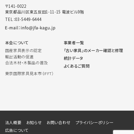
〒141-0022
東京都品川区東五反田1-11-15 電波ビル9階
TEL：03-5449-6444
本会について
事業者一覧
国産家具表示の認定
「古い家具」のメーカー確認と修理
輸出活動の促進
統計データ
合法木材・木製品の普及
よくあるご質問
東京国際家具見本市（IFFT）
法人概要
お知らせ
お問い合わせ
プライバシーポリシー
広告について