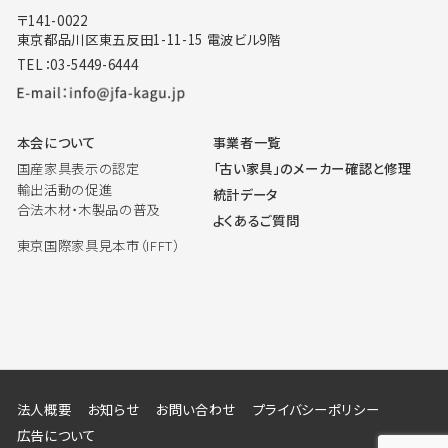
〒141-0022
東京都品川区東五反田1-11-15 電波ビル9階
TEL：03-5449-6444
本会について
事業者一覧
国産家具表示の認定
「古い家具」のメーカー確認と修理
輸出活動の促進
統計データ
合法木材・木製品の普及
よくあるご質問
東京国際家具見本市（IFFT）
法人概要
お知らせ
お問い合わせ
プライバシーポリシー
広告について