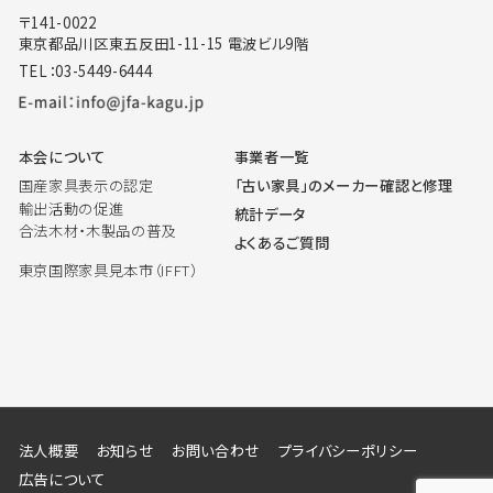
〒141-0022
東京都品川区東五反田1-11-15 電波ビル9階
TEL：03-5449-6444
本会について
事業者一覧
国産家具表示の認定
「古い家具」のメーカー確認と修理
輸出活動の促進
統計データ
合法木材・木製品の普及
よくあるご質問
東京国際家具見本市（IFFT）
法人概要
お知らせ
お問い合わせ
プライバシーポリシー
広告について