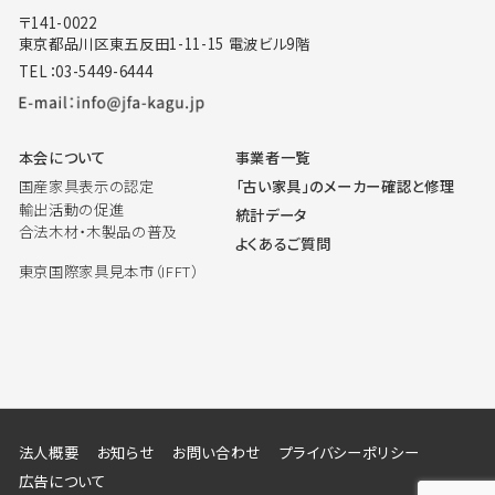
〒141-0022
東京都品川区東五反田1-11-15 電波ビル9階
TEL：03-5449-6444
本会について
事業者一覧
国産家具表示の認定
「古い家具」のメーカー確認と修理
輸出活動の促進
統計データ
合法木材・木製品の普及
よくあるご質問
東京国際家具見本市（IFFT）
法人概要
お知らせ
お問い合わせ
プライバシーポリシー
広告について