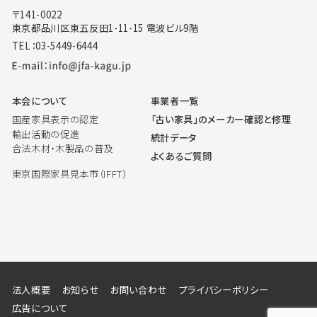
〒141-0022
東京都品川区東五反田1-11-15 電波ビル9階
TEL：03-5449-6444
本会について
事業者一覧
国産家具表示の認定
「古い家具」のメーカー確認と修理
輸出活動の促進
統計データ
合法木材・木製品の普及
よくあるご質問
東京国際家具見本市（IFFT）
法人概要
お知らせ
お問い合わせ
プライバシーポリシー
広告について