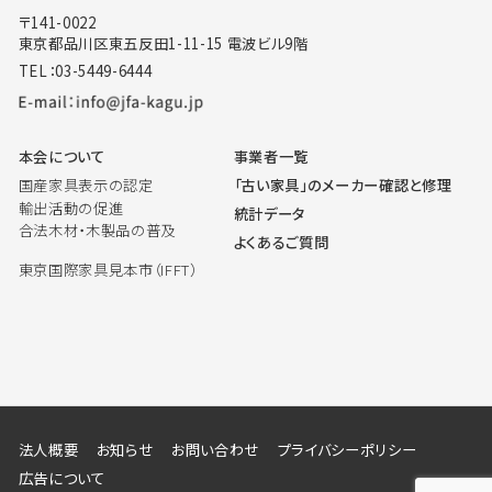
〒141-0022
東京都品川区東五反田1-11-15 電波ビル9階
TEL：03-5449-6444
本会について
事業者一覧
国産家具表示の認定
「古い家具」のメーカー確認と修理
輸出活動の促進
統計データ
合法木材・木製品の普及
よくあるご質問
東京国際家具見本市（IFFT）
法人概要
お知らせ
お問い合わせ
プライバシーポリシー
広告について