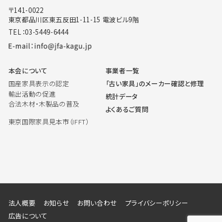
〒141-0022
東京都品川区東五反田1-11-15 電波ビル9階
TEL：03-5449-6444
本会について
事業者一覧
国産家具表示の認定
「古い家具」のメーカー確認と修理
輸出活動の促進
統計データ
合法木材・木製品の普及
よくあるご質問
東京国際家具見本市（IFFT）
法人概要
お知らせ
お問い合わせ
プライバシーポリシー
広告について