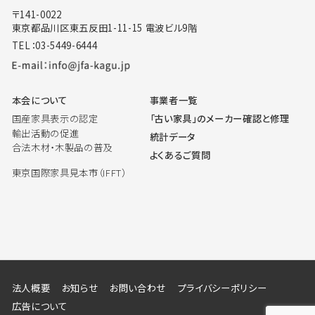
〒141-0022
東京都品川区東五反田1-11-15 電波ビル9階
TEL：03-5449-6444
本会について
事業者一覧
国産家具表示の認定
「古い家具」のメーカー確認と修理
輸出活動の促進
統計データ
合法木材・木製品の普及
よくあるご質問
東京国際家具見本市（IFFT）
法人概要
お知らせ
お問い合わせ
プライバシーポリシー
広告について