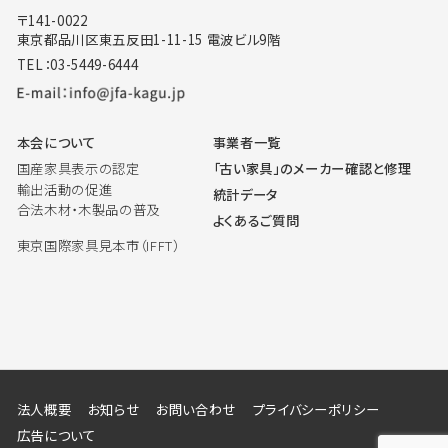
〒141-0022
東京都品川区東五反田1-11-15 電波ビル9階
TEL：03-5449-6444
本会について
事業者一覧
国産家具表示の認定
「古い家具」のメーカー確認と修理
輸出活動の促進
統計データ
合法木材・木製品の普及
よくあるご質問
東京国際家具見本市（IFFT）
法人概要
お知らせ
お問い合わせ
プライバシーポリシー
広告について