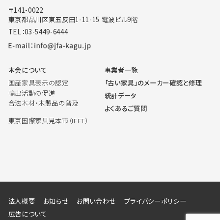
〒141-0022
東京都品川区東五反田1-11-15 電波ビル9階
TEL：03-5449-6444
本会について
事業者一覧
国産家具表示の認定
「古い家具」のメーカー確認と修理
輸出活動の促進
統計データ
合法木材・木製品の普及
よくあるご質問
東京国際家具見本市（IFFT）
法人概要
お知らせ
お問い合わせ
プライバシーポリシー
広告について