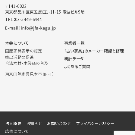
〒141-0022
東京都品川区東五反田1-11-15 電波ビル9階
TEL：03-5449-6444
本会について
事業者一覧
国産家具表示の認定
「古い家具」のメーカー確認と修理
輸出活動の促進
統計データ
合法木材・木製品の普及
よくあるご質問
東京国際家具見本市（IFFT）
法人概要
お知らせ
お問い合わせ
プライバシーポリシー
広告について