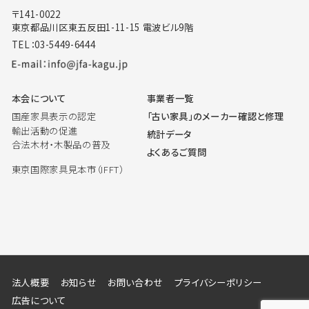
〒141-0022
東京都品川区東五反田1-11-15 電波ビル9階
TEL：03-5449-6444
本会について
事業者一覧
国産家具表示の認定
「古い家具」のメーカー確認と修理
輸出活動の促進
統計データ
合法木材・木製品の普及
よくあるご質問
東京国際家具見本市（IFFT）
法人概要
お知らせ
お問い合わせ
プライバシーポリシー
広告について