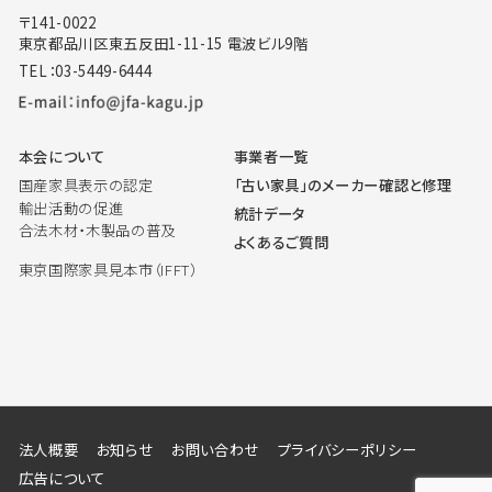
〒141-0022
東京都品川区東五反田1-11-15 電波ビル9階
TEL：03-5449-6444
本会について
事業者一覧
国産家具表示の認定
「古い家具」のメーカー確認と修理
輸出活動の促進
統計データ
合法木材・木製品の普及
よくあるご質問
東京国際家具見本市（IFFT）
法人概要
お知らせ
お問い合わせ
プライバシーポリシー
広告について