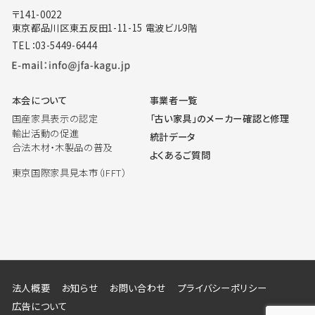
〒141-0022
東京都品川区東五反田1-11-15 電波ビル9階
TEL：03-5449-6444
本会について
事業者一覧
国産家具表示の認定
「古い家具」のメーカー確認と修理
輸出活動の促進
統計データ
合法木材・木製品の普及
よくあるご質問
東京国際家具見本市（IFFT）
法人概要
お知らせ
お問い合わせ
プライバシーポリシー
広告について