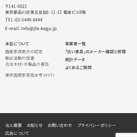
〒141-0022
東京都品川区東五反田1-11-15 電波ビル9階
TEL：03-5449-6444
本会について
事業者一覧
国産家具表示の認定
「古い家具」のメーカー確認と修理
輸出活動の促進
統計データ
合法木材・木製品の普及
よくあるご質問
東京国際家具見本市（IFFT）
法人概要
お知らせ
お問い合わせ
プライバシーポリシー
広告について