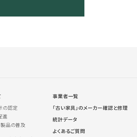
て
事業者一覧
示の認定
「古い家具」のメーカー確認と修理
促進
統計データ
木製品の普及
よくあるご質問