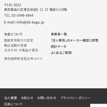
〒141-0022
東京都品川区東五反田1-11-15 電波ビル9階
TEL：03-5449-6444
本会について
事業者一覧
国産家具表示の認定
「古い家具」のメーカー確認と修理
輸出活動の促進
統計データ
合法木材・木製品の普及
よくあるご質問
東京国際家具見本市（IFFT）
法人概要
お知らせ
お問い合わせ
プライバシーポリシー
広告について