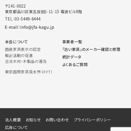
〒141-0022
東京都品川区東五反田1-11-15 電波ビル9階
TEL：03-5449-6444
本会について
事業者一覧
国産家具表示の認定
「古い家具」のメーカー確認と修理
輸出活動の促進
統計データ
合法木材・木製品の普及
よくあるご質問
東京国際家具見本市（IFFT）
法人概要
お知らせ
お問い合わせ
プライバシーポリシー
広告について