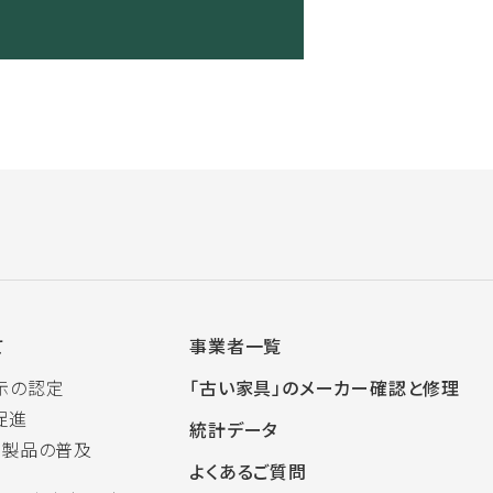
て
事業者一覧
示の認定
「古い家具」のメーカー確認と修理
促進
統計データ
木製品の普及
よくあるご質問