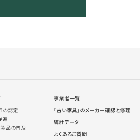
て
事業者一覧
示の認定
「古い家具」のメーカー確認と修理
促進
統計データ
木製品の普及
よくあるご質問