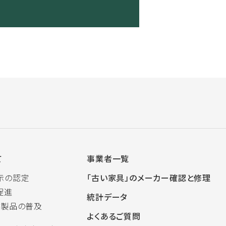
て
事業者一覧
示の認定
「古い家具」のメーカー確認と修理
促進
統計データ
木製品の普及
よくあるご質問