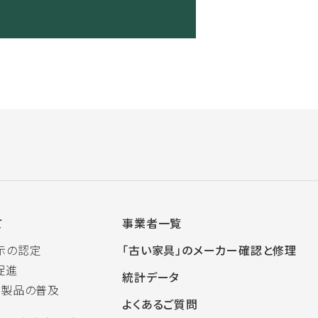
て
事業者一覧
示の認定
「古い家具」のメーカー確認と修理
促進
統計データ
木製品の普及
よくあるご質問