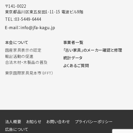
〒141-0022
東京都品川区東五反田1-11-15 電波ビル9階
TEL：03-5449-6444
本会について
事業者一覧
国産家具表示の認定
「古い家具」のメーカー確認と修理
輸出活動の促進
統計データ
合法木材・木製品の普及
よくあるご質問
東京国際家具見本市（IFFT）
法人概要
お知らせ
お問い合わせ
プライバシーポリシー
広告について