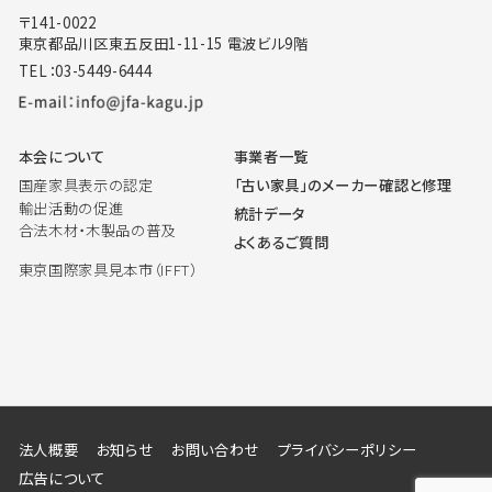
〒141-0022
東京都品川区東五反田1-11-15 電波ビル9階
TEL：03-5449-6444
本会について
事業者一覧
国産家具表示の認定
「古い家具」のメーカー確認と修理
輸出活動の促進
統計データ
合法木材・木製品の普及
よくあるご質問
東京国際家具見本市（IFFT）
法人概要
お知らせ
お問い合わせ
プライバシーポリシー
広告について