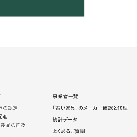
て
事業者一覧
示の認定
「古い家具」のメーカー確認と修理
促進
統計データ
木製品の普及
よくあるご質問