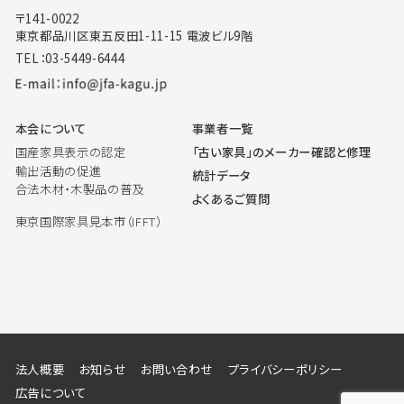
〒141-0022
東京都品川区東五反田1-11-15 電波ビル9階
TEL：03-5449-6444
本会について
事業者一覧
国産家具表示の認定
「古い家具」のメーカー確認と修理
輸出活動の促進
統計データ
合法木材・木製品の普及
よくあるご質問
東京国際家具見本市（IFFT）
法人概要
お知らせ
お問い合わせ
プライバシーポリシー
広告について