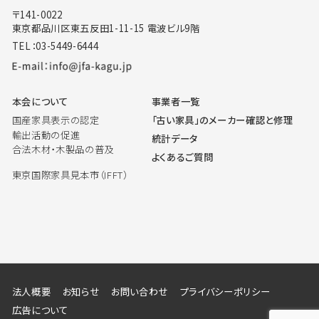
〒141-0022
東京都品川区東五反田1-11-15 電波ビル9階
TEL：03-5449-6444
本会について
事業者一覧
国産家具表示の認定
「古い家具」のメーカー確認と修理
輸出活動の促進
統計データ
合法木材・木製品の普及
よくあるご質問
東京国際家具見本市（IFFT）
法人概要
お知らせ
お問い合わせ
プライバシーポリシー
広告について