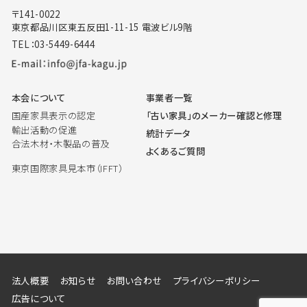
〒141-0022
東京都品川区東五反田1-11-15 電波ビル9階
TEL：03-5449-6444
本会について
事業者一覧
国産家具表示の認定
「古い家具」のメーカー確認と修理
輸出活動の促進
統計データ
合法木材・木製品の普及
よくあるご質問
東京国際家具見本市（IFFT）
法人概要
お知らせ
お問い合わせ
プライバシーポリシー
広告について