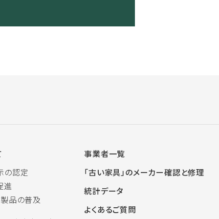
て
事業者一覧
示の認定
「古い家具」のメーカー確認と修理
促進
統計データ
木製品の普及
よくあるご質問