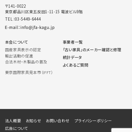
〒141-0022
東京都品川区東五反田1-11-15 電波ビル9階
TEL：03-5449-6444
本会について
事業者一覧
国産家具表示の認定
「古い家具」のメーカー確認と修理
輸出活動の促進
統計データ
合法木材・木製品の普及
よくあるご質問
東京国際家具見本市（IFFT）
法人概要
お知らせ
お問い合わせ
プライバシーポリシー
広告について