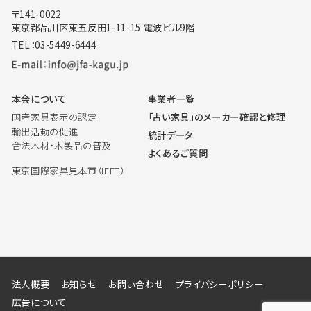
〒141-0022
東京都品川区東五反田1-11-15 電波ビル9階
TEL：03-5449-6444
本会について
事業者一覧
国産家具表示の認定
「古い家具」のメーカー確認と修理
輸出活動の促進
統計データ
合法木材・木製品の普及
よくあるご質問
東京国際家具見本市（IFFT）
法人概要
お知らせ
お問い合わせ
プライバシーポリシー
広告について