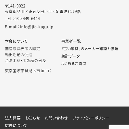
〒141-0022
東京都品川区東五反田1-11-15 電波ビル9階
TEL：03-5449-6444
本会について
事業者一覧
国産家具表示の認定
「古い家具」のメーカー確認と修理
輸出活動の促進
統計データ
合法木材・木製品の普及
よくあるご質問
東京国際家具見本市（IFFT）
法人概要
お知らせ
お問い合わせ
プライバシーポリシー
広告について