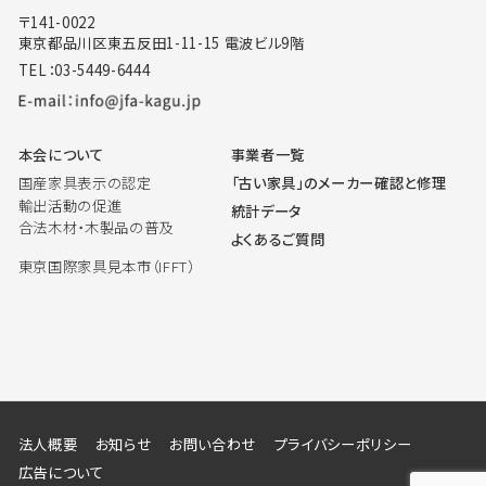
〒141-0022
東京都品川区東五反田1-11-15 電波ビル9階
TEL：03-5449-6444
本会について
事業者一覧
国産家具表示の認定
「古い家具」のメーカー確認と修理
輸出活動の促進
統計データ
合法木材・木製品の普及
よくあるご質問
東京国際家具見本市（IFFT）
法人概要
お知らせ
お問い合わせ
プライバシーポリシー
広告について