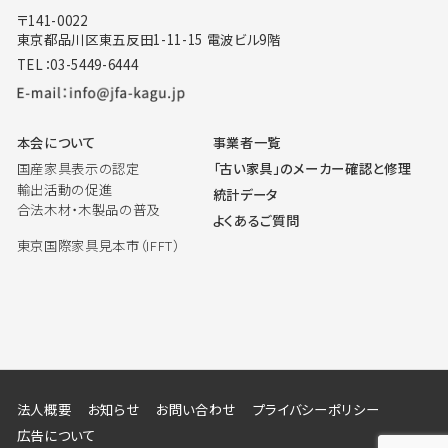
〒141-0022
東京都品川区東五反田1-11-15 電波ビル9階
TEL：03-5449-6444
本会について
事業者一覧
国産家具表示の認定
「古い家具」のメーカー確認と修理
輸出活動の促進
統計データ
合法木材・木製品の普及
よくあるご質問
東京国際家具見本市（IFFT）
法人概要
お知らせ
お問い合わせ
プライバシーポリシー
広告について