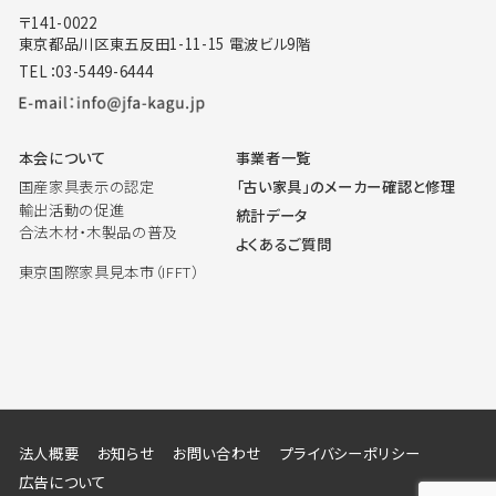
〒141-0022
東京都品川区東五反田1-11-15 電波ビル9階
TEL：03-5449-6444
本会について
事業者一覧
国産家具表示の認定
「古い家具」のメーカー確認と修理
輸出活動の促進
統計データ
合法木材・木製品の普及
よくあるご質問
東京国際家具見本市（IFFT）
法人概要
お知らせ
お問い合わせ
プライバシーポリシー
広告について