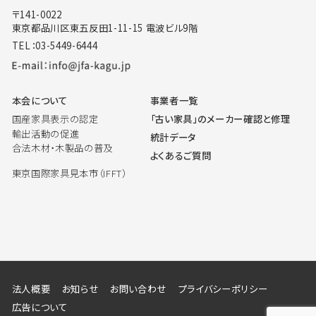
〒141-0022
東京都品川区東五反田1-11-15 電波ビル9階
TEL：03-5449-6444
本会について
事業者一覧
国産家具表示の認定
「古い家具」のメーカー確認と修理
輸出活動の促進
統計データ
合法木材・木製品の普及
よくあるご質問
東京国際家具見本市（IFFT）
法人概要
お知らせ
お問い合わせ
プライバシーポリシー
広告について