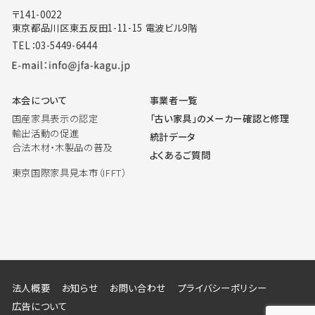
〒141-0022
東京都品川区東五反田1-11-15 電波ビル9階
TEL：03-5449-6444
本会について
事業者一覧
国産家具表示の認定
「古い家具」のメーカー確認と修理
輸出活動の促進
統計データ
合法木材・木製品の普及
よくあるご質問
東京国際家具見本市（IFFT）
法人概要
お知らせ
お問い合わせ
プライバシーポリシー
広告について