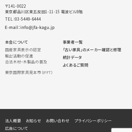
〒141-0022
東京都品川区東五反田1-11-15 電波ビル9階
TEL：03-5449-6444
本会について
事業者一覧
国産家具表示の認定
「古い家具」のメーカー確認と修理
輸出活動の促進
統計データ
合法木材・木製品の普及
よくあるご質問
東京国際家具見本市（IFFT）
法人概要
お知らせ
お問い合わせ
プライバシーポリシー
広告について