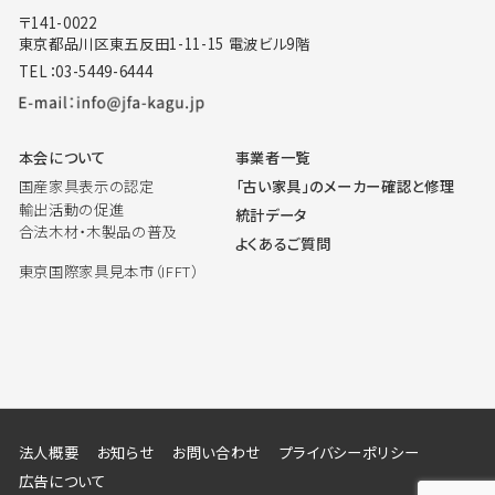
〒141-0022
東京都品川区東五反田1-11-15 電波ビル9階
TEL：03-5449-6444
本会について
事業者一覧
国産家具表示の認定
「古い家具」のメーカー確認と修理
輸出活動の促進
統計データ
合法木材・木製品の普及
よくあるご質問
東京国際家具見本市（IFFT）
法人概要
お知らせ
お問い合わせ
プライバシーポリシー
広告について